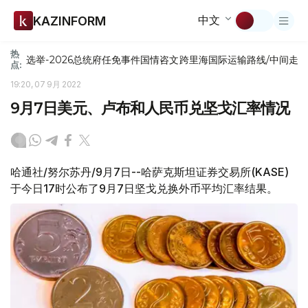
中文
KAZINFORM
热
选举-2026
总统府
任免
事件
国情咨文
跨里海国际运输路线/中间走
点:
19:20, 07 9月 2022
9月7日美元、卢布和人民币兑坚戈汇率情况
哈通社/努尔苏丹/9月7日--哈萨克斯坦证券交易所(KASE)
于今日17时公布了9月7日坚戈兑换外币平均汇率结果。