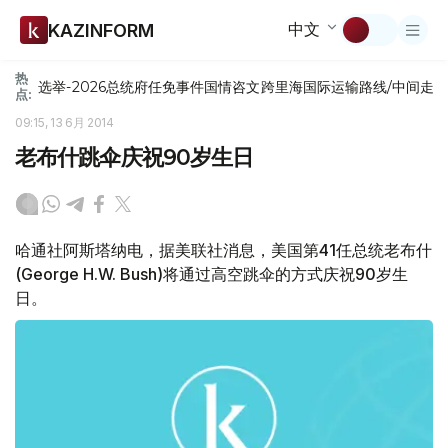
中文
KAZINFORM
热
选举-2026
总统府
任免
事件
国情咨文
跨里海国际运输路线/中间走
点:
09:15, 13 6月 2014
老布什跳伞庆祝90岁生日
哈通社阿斯塔纳电，据美联社消息，美国第41任总统老布什
(George H.W. Bush)将通过高空跳伞的方式庆祝90岁生
日。