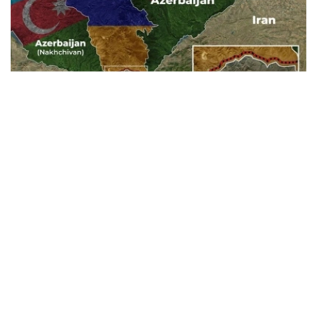
Фото: Baku.ws
亚美尼亚宪法法院称，此案将以书面形式审理。
亚美尼亚政府已将《亚美尼亚与美国在TRIPP项目框架下的
战略合作框架协议》提交宪法法院，以审查其合宪性。宪法
法院作出裁决后，该文件或将提交国民议会批准。
据悉，美国已为TRIPP项目的筹备阶段投资1.4亿美元。
美国
国际
亚美尼亚
木合塔尔 哈力木拉