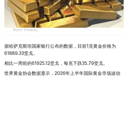
Фото: Pixabay
据哈萨克斯坦国家银行公布的数据，目前1克黄金价格为
61889.33坚戈。
相比一周前的61925.12坚戈，每克下跌35.79坚戈。
世界黄金协会数据显示，2026年上半年国际黄金市场波动
明显。今年1月，国际金价曾12次刷新历史纪录，最高升至
每金衡盎司5405美元；但到6月，金价一度回落至每金衡盎
司4002美元。
世界黄金协会表示，下半年黄金价格走势将主要受到地缘政
治局势、利率变化以及投资者市场情绪等因素影响。
在当前市场环境保持不变的情况下，预计到今年年底，国际