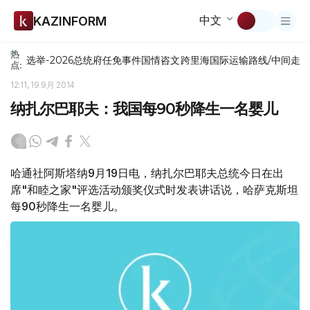
中文
KAZINFORM
热
选举-2026
总统府
任免
事件
国情咨文
跨里海国际运输路线/中间走
点:
12:11, 19 9月 2014
纳扎尔巴耶夫：我国每90秒降生一名婴儿
哈通社阿斯塔纳9月19日电，纳扎尔巴耶夫总统今日在出
席"和睦之家"评选活动颁奖仪式时发表讲话说，哈萨克斯坦
每90秒降生一名婴儿。