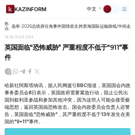
中文
KAZINFORM
热
选举-2026
总统府
任免
事件
国情咨文
跨里海国际运输路线/中间走
点:
16:18, 10 5月 2014
英国面临“恐怖威胁” 严重程度不低于“911”事
件
哈新社阿斯塔纳讯，据人民网援引BBC报道，英国国会内政
事务委员会8日表示，英国政府需要紧急行动，阻止公民出
国到叙利亚参战和参加其他冲突，因为这些人可能会接受极
端思想，返回英国搞恐怖攻击。国会内政委员会负责人还警
告，英国面临"恐怖威胁"，其严重程度不低于13年发生在美
国的"9•11"事件。