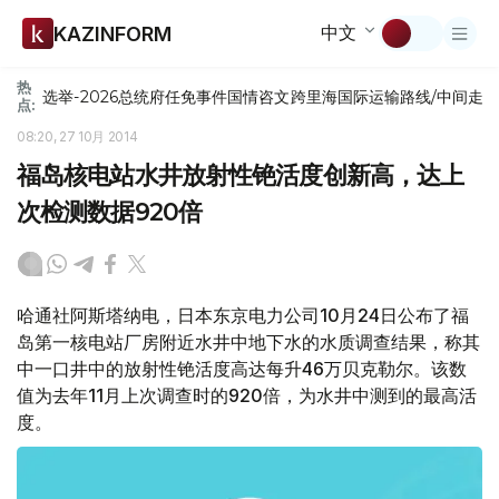
中文
KAZINFORM
热
选举-2026
总统府
任免
事件
国情咨文
跨里海国际运输路线/中间走
点:
08:20, 27 10月 2014
福岛核电站水井放射性铯活度创新高，达上
次检测数据920倍
哈通社阿斯塔纳电，日本东京电力公司10月24日公布了福
岛第一核电站厂房附近水井中地下水的水质调查结果，称其
中一口井中的放射性铯活度高达每升46万贝克勒尔。该数
值为去年11月上次调查时的920倍，为水井中测到的最高活
度。