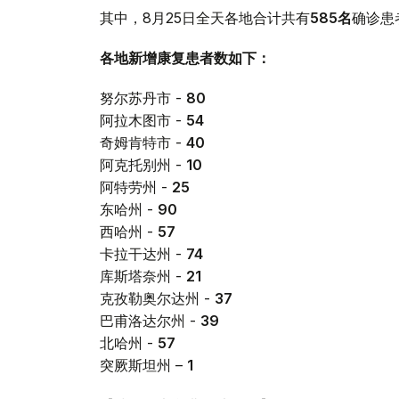
其中，8月25日全天各地合计共有
585
名
确诊患
各地新增康复患者数如下：
努尔苏丹市 -
80
阿拉木图市 -
54
奇姆肯特市 -
40
阿克托别州 -
10
阿特劳州 -
25
东哈州 -
90
西哈州 -
57
卡拉干达州 -
74
库斯塔奈州 -
21
克孜勒奥尔达州 -
37
巴甫洛达尔州 -
39
北哈州 -
57
突厥斯坦州 –
1