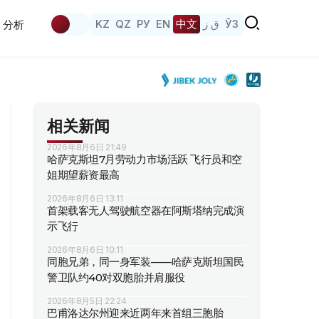
KZ
QZ
РУ
EN
中文
ق ز
ЎЗ
分析
相关新闻
2026年8月6日 21:49
哈萨克斯坦7月劳动力市场活跃 飞行员和空
姐期望薪资最高
2026年8月6日 13:11
首架载客无人驾驶航空器在阿斯塔纳完成演
示飞行
2026年8月6日 10:11
同胞兄弟，同一身军装——哈萨克斯坦国民
警卫队约40对双胞胎并肩服役
2026年8月5日 22:24
巴甫洛达尔州迎来近两年来首组三胞胎