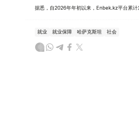
据悉，自2026年年初以来，Enbek.kz平台累
就业
就业保障
哈萨克斯坦
社会
叶尔兰 马赞
编译
15:14, 06 8月 2026
哈萨克斯坦飞行员和空乘人员