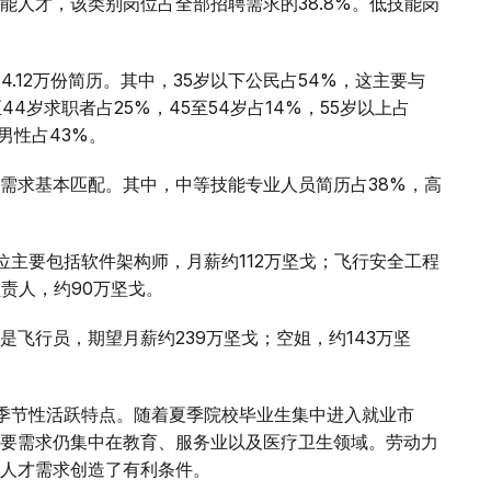
能人才，该类别岗位占全部招聘需求的38.8%。低技能岗
.12万份简历。其中，35岁以下公民占54%，这主要与
4岁求职者占25%，45至54岁占14%，55岁以上占
男性占43%。
需求基本匹配。其中，中等技能专业人员简历占38%，高
位主要包括软件架构师，月薪约112万坚戈；飞行安全工程
责人，约90万坚戈。
飞行员，期望月薪约239万坚戈；空姐，约143万坚
季节性活跃特点。随着夏季院校毕业生集中进入就业市
要需求仍集中在教育、服务业以及医疗卫生领域。劳动力
人才需求创造了有利条件。