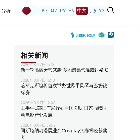
KZ
QZ
РУ
EN
中文
ق ز
ЎЗ
分析
相关新闻
2026年8月7日 15:13
新一轮高温天气来袭 多地最高气温或达41℃
2026年8月7日 13:13
哈萨克斯坦将首次举办世界手风琴与巴扬锦
标赛
2026年8月7日 12:32
上半年6部国产影片在全国公映 国家持续推
动电影产业发展
2026年8月7日 09:12
阿斯塔纳动漫展业余Cosplay大赛揭晓获奖
者