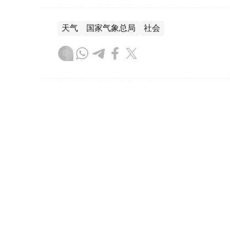
天气
国家气象总局
社会
达娜 努尔巴克提
编译
13:13, 07 8月 2026
哈萨克斯坦将首次举办世界手
（哈萨克国际通讯社讯）
据罗扎·巴格兰诺娃
（Qazaqconcert）消息，2026年8月