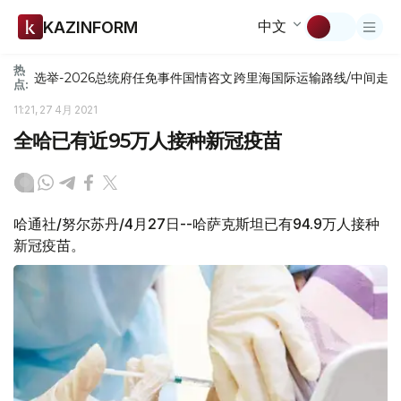
中文
KAZINFORM
热
选举-2026
总统府
任免
事件
国情咨文
跨里海国际运输路线/中间走
点:
11:21, 27 4月 2021
全哈已有近95万人接种新冠疫苗
哈通社/努尔苏丹/4月27日--哈萨克斯坦已有94.9万人接种
新冠疫苗。