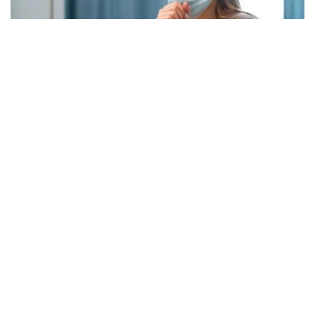
Фото: freepik.com
本次流感季较往年提前约四周到来。在世卫组织欧洲区域报
告数据的38个国家中，至少27国正面临高或极高的流感活
跃水平。
在爱尔兰、吉尔吉斯斯坦、黑山、塞尔维亚、斯洛文尼亚及
英国六国，接受流感样症状检测的患者中超过半数确诊感染
流感病毒。
世卫组织欧洲区域主任克鲁格指出，新型流感毒株——
AH3N2亚型流感病毒——正成为当前感染的主要致病原，
虽然尚无证据显示其致病严重程度有所增加。这一季节性流