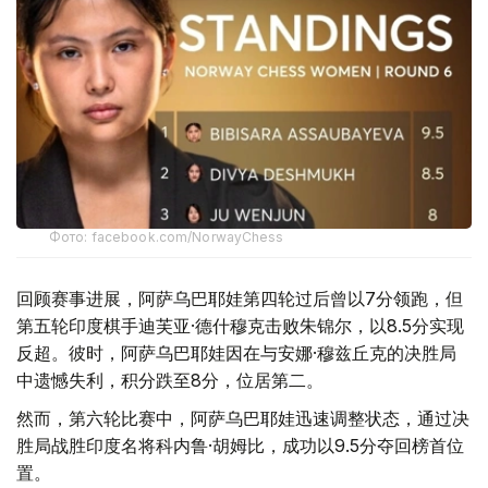
Фото: facebook.com/NorwayChess
回顾赛事进展，阿萨乌巴耶娃第四轮过后曾以7分领跑，但
第五轮印度棋手迪芙亚·德什穆克击败朱锦尔，以8.5分实现
反超。彼时，阿萨乌巴耶娃因在与安娜·穆兹丘克的决胜局
中遗憾失利，积分跌至8分，位居第二。
然而，第六轮比赛中，阿萨乌巴耶娃迅速调整状态，通过决
胜局战胜印度名将科内鲁·胡姆比，成功以9.5分夺回榜首位
置。