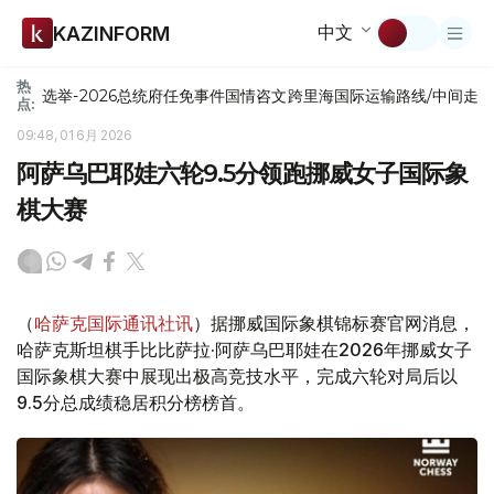
中文
KAZINFORM
热
选举-2026
总统府
任免
事件
国情咨文
跨里海国际运输路线/中间走
点:
09:48, 01 6月 2026
阿萨乌巴耶娃六轮9.5分领跑挪威女子国际象
棋大赛
（
哈萨克国际通讯社讯
）据挪威国际象棋锦标赛官网消息，
哈萨克斯坦棋手比比萨拉·阿萨乌巴耶娃在2026年挪威女子
国际象棋大赛中展现出极高竞技水平，完成六轮对局后以
9.5分总成绩稳居积分榜榜首。