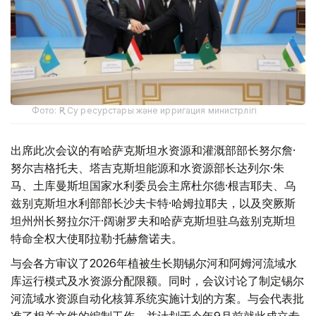
Фото: ҚР Су ресурстары және ирригация министрлігі
出席此次会议的有哈萨克斯坦水资源和灌溉部部长努尔詹·
努尔吉格托夫、塔吉克斯坦能源和水资源部长达列尔·朱
马、土库曼斯坦国家水利委员会主席杜尔德·根吉耶夫、乌
兹别克斯坦水利部部长沙夫卡特·哈姆拉耶夫，以及突厥斯
坦州州长努拉尔汗·阔谢罗夫和哈萨克斯坦驻乌兹别克斯坦
特命全权大使耶拉勒·托赫詹诺夫。
与会各方审议了2026年植被生长期锡尔河和阿姆河流域水
库运行模式及水资源分配限额。同时，会议讨论了制定锡尔
河流域水资源自动化核算系统实施计划的方案。与会代表批
准了相关文件的编制工作，并计划于今年9月前就此成立专