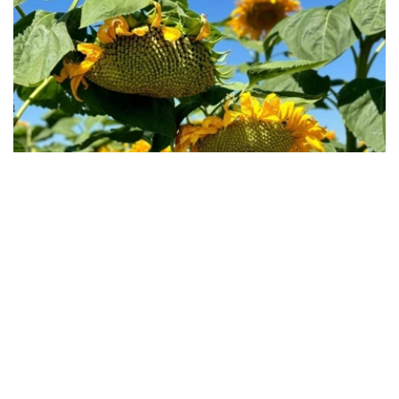
Фото: Kazinform
农业部表示，远期采购计划实施效果表明，越来越多的哈萨
克斯坦农户正积极优化种植结构，扩大高附加值作物种植面
积，推动农业多元化发展。
根据计划，今年秋收后，农业生产者将向国家粮食运营商交
付47.98万吨农产品，其中小麦33.73万吨，占总量约
70%；其余为油用亚麻、大麦、葵花籽、油菜籽和玉米等