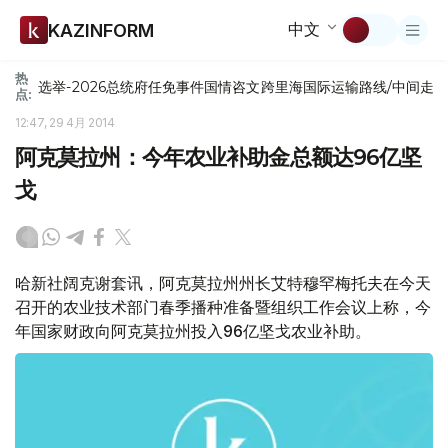
中文
KAZINFORM
热
选举-2026
总统府
任免
事件
国情咨文
跨里海国际运输路线/中间走
点:
12:47, 29 4月 2014
阿克莫拉州：今年农业补助金总额达96亿坚
戈
哈新社阔克谢套讯，阿克莫拉州州长艾特穆罕梅托夫在今天
召开的农业技术部门春季播种准备暨组织工作会议上称，今
年国家财政向阿克莫拉州投入96亿坚戈农业补助。