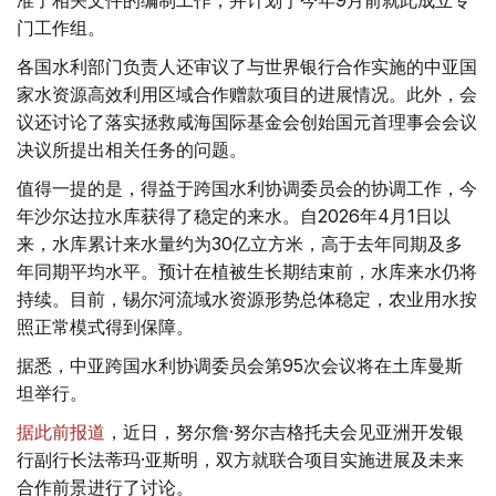
门工作组。
各国水利部门负责人还审议了与世界银行合作实施的中亚国
家水资源高效利用区域合作赠款项目的进展情况。此外，会
议还讨论了落实拯救咸海国际基金会创始国元首理事会会议
决议所提出相关任务的问题。
值得一提的是，得益于跨国水利协调委员会的协调工作，今
年沙尔达拉水库获得了稳定的来水。自2026年4月1日以
来，水库累计来水量约为30亿立方米，高于去年同期及多
年同期平均水平。预计在植被生长期结束前，水库来水仍将
持续。目前，锡尔河流域水资源形势总体稳定，农业用水按
照正常模式得到保障。
据悉，中亚跨国水利协调委员会第95次会议将在土库曼斯
坦举行。
据此前报道
，近日，努尔詹·努尔吉格托夫会见亚洲开发银
行副行长法蒂玛·亚斯明，双方就联合项目实施进展及未来
合作前景进行了讨论。