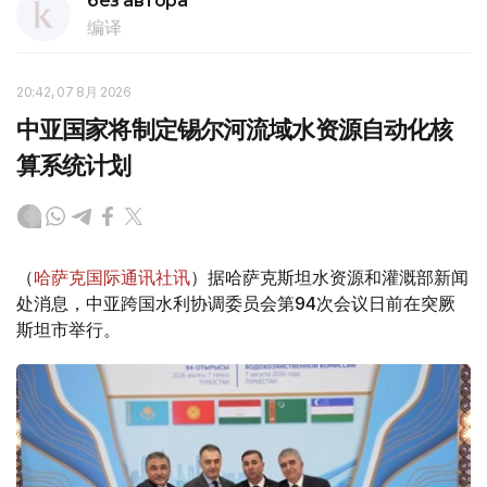
без автора
编译
20:42, 07 8月 2026
中亚国家将制定锡尔河流域水资源自动化核
算系统计划
（
哈萨克国际通讯社讯
）据哈萨克斯坦水资源和灌溉部新闻
处消息，中亚跨国水利协调委员会第94次会议日前在突厥
斯坦市举行。