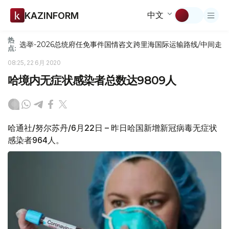
中文
KAZINFORM
热
选举-2026
总统府
任免
事件
国情咨文
跨里海国际运输路线/中间走
点:
08:25, 22 6月 2020
哈境内无症状感染者总数达9809人
哈通社/努尔苏丹/6月22日 – 昨日哈国新增新冠病毒无症状
感染者964人。