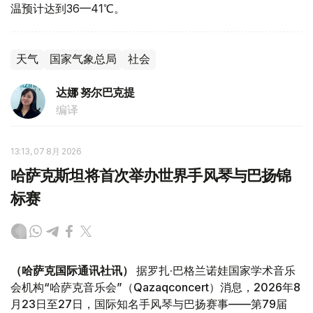
温预计达到36—41℃。
天气
国家气象总局
社会
达娜 努尔巴克提
编译
13:13, 07 8月 2026
哈萨克斯坦将首次举办世界手风琴与巴扬锦
标赛
（哈萨克国际通讯社讯）
据罗扎·巴格兰诺娃国家学术音乐
会机构“哈萨克音乐会”（Qazaqconcert）消息，2026年8
月23日至27日，国际知名手风琴与巴扬赛事——第79届