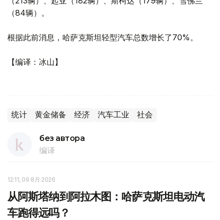
（213辆）、起亚（182辆）、斯柯达（179辆）、雪佛兰
（84辆）。
根据此前消息，哈萨克斯坦轻型汽车总数增长了70%。
【编译：冰山】
统计
黄金储备
经济
汽车工业
社会
без автора
编译
12:11, 09 8月 2026
从阿斯塔纳到阿拉木图：哈萨克斯坦电动汽
车跑得远吗？