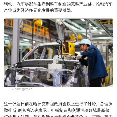
钢铁、汽车零部件生产到整车制造的完整产业链，推动汽车
产业成为经济多元化发展的重要引擎。
Фото: gov.kz
这一议题日前在哈萨克斯坦政府会议上进行了讨论。总理沃
勒扎斯·别克帖诺夫表示，机械制造和交通运输领域最新修
订的相关法律，旨在提升本土制造企业竞争力，完善生产工