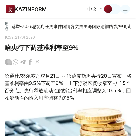
中文
KAZINFORM
热
选举-2026
总统府
任免
事件
国情咨文
跨里海国际运输路线/中间走
点:
10:59, 21 7月 2020
哈央行下调基准利率至9%
哈通社/努尔苏丹/7月21日 -- 哈萨克斯坦央行20日宣布，将
基准利率由9.5%下调至9%，上下浮动区间收窄至+/-1.5个
百分点。央行释放流动性的拆出利率相应调整为10.5%；回
收流动性的拆入利率调整为7.5%。