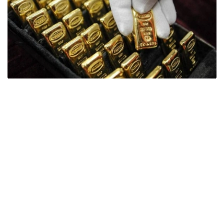
Фото: ӨзА
季度报告显示，哈萨克斯坦国家银行黄金储备增加了15吨。
波兰是2026年第二季度最大的黄金买家。该国在2026年第
二季度增加了51吨黄金储备。
中国购买了33吨黄金，乌兹别克斯坦购买了16吨，哈萨克
斯坦购买了15吨。约旦和捷克共和国的中央银行也分别增加
了6吨黄金储备。
全球各国央行在第二季度共购买了约289吨黄金，比2025年
同期增长了62%。去年同期，黄金购买量约为178吨。