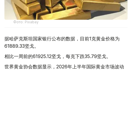
Фото: Pixabay
据哈萨克斯坦国家银行公布的数据，目前1克黄金价格为
61889.33坚戈。
相比一周前的61925.12坚戈，每克下跌35.79坚戈。
世界黄金协会数据显示，2026年上半年国际黄金市场波动
明显。今年1月，国际金价曾12次刷新历史纪录，最高升至
每金衡盎司5405美元；但到6月，金价一度回落至每金衡盎
司4002美元。
世界黄金协会表示，下半年黄金价格走势将主要受到地缘政
治局势、利率变化以及投资者市场情绪等因素影响。
在当前市场环境保持不变的情况下，预计到今年年底，国际
金价将围绕每金衡盎司4100美元上下约5%的区间波动。