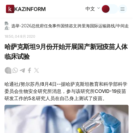
中文
KAZINFORM
热
选举-2026
总统府
任免
事件
国情咨文
跨里海国际运输路线/中间走
点:
18:50, 04 8月 2020
哈萨克斯坦9月份开始开展国产新冠疫苗人体
临床试验
哈通社/努尔苏丹/8月4日--据哈萨克斯坦教育和科学部科学
委员会生物安全研究所消息，参与该研究所COVID-19疫苗
研发工作的5名研究人员在自己身上测试了疫苗。