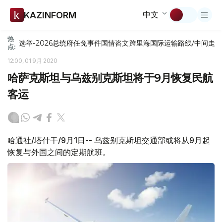
中文
KAZINFORM
热
选举-2026
总统府
任免
事件
国情咨文
跨里海国际运输路线/中间走
点:
12:00, 01 9月 2020
哈萨克斯坦与乌兹别克斯坦将于9月恢复民航
客运
哈通社/塔什干/9月1日-- 乌兹别克斯坦交通部或将从9月起
恢复与外国之间的定期航班。