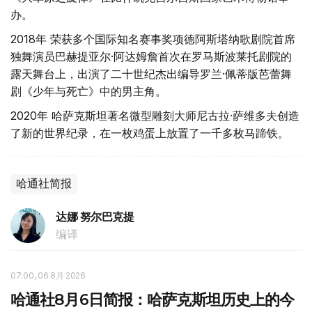
办。
2018年 荣获多个国际知名赛事奖项德阿斯塔纳歌剧院首席
独舞演员巴赫提亚尔·阿达姆詹首次在罗马斯波莱托剧院的
露天舞台上，出演了二十世纪杰出编导罗兰·佩蒂版芭蕾舞
剧《少年与死亡》中的男主角。
2020年 哈萨克斯坦著名微型雕刻大师尼古拉·萨维多夫创造
了新的世界纪录，在一枚鸡蛋上放置了一千多枚马蹄铁。
哈通社简报
达娜 努尔巴克提
编译
07:00, 06 8月 2026
哈通社8月6日简报：哈萨克斯坦历史上的今