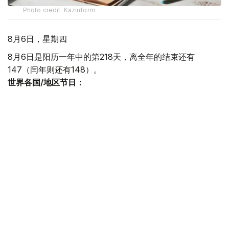
Photo credit: Kazinform
8月6日，星期四
8月6日是阳历一年中的第218天，离全年的结束还有
147（闰年则还有148）。
世界各国/地区节日：
国际电影节日 1932年08月06日最早的国际电影节威尼斯国
际电影节创办，这是世界上第一个国际电影节，被誉为国际
电影节之父。
牙买加独立日 每年8月6日是牙买加的独立日，1962年8月6
日牙买加从英国殖民统治权力下获得独立性。
世界反核武器日 8月6日是世界反核武器日。1945年8月6日
和8月9日两枚原子弹分别落在了日本的广岛和长崎，那是
人类首次遭遇核武器的袭击。
玻利维亚独立日 每年8月6日玻利维亚独立日。玻利维亚位