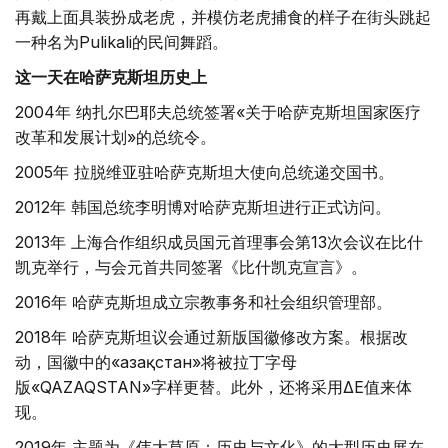
再戴上面具装扮成老虎，并模仿老虎捕食的样子在街头跳起
一种名为Pulikali的民间舞蹈。
这一天在哈萨克斯坦历史上
2004年 纳扎尔巴耶夫总统签署«关于哈萨克斯坦国家医疗
改革和发展计划»的总统令。
2005年 拉脱维亚驻哈萨克斯坦大使向总统递交国书。
2012年 韩国总统李明博对哈萨克斯坦进行正式访问。
2013年 上海合作组织成员国元首理事会第13次会议在比什
凯克举行，与会元首共同签署《比什凯克宣言》。
2016年 哈萨克斯坦成立宗教事务和社会组织管理部。
2018年 哈萨克斯坦议会通过新版国徽修改方案。根据改
动，国徽中的«Қазақстан»将被拉丁字母
版«QAZAQSTAN»字样更替。此外，还将采用ΔE值来体
现。
2019年 主题为《伟大草原：历史与文化》的大型历史展在