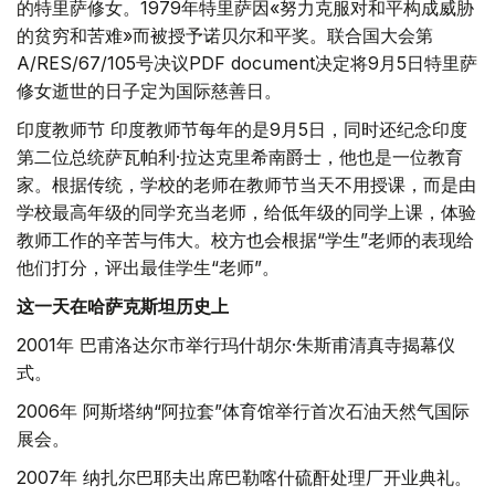
的特里萨修女。1979年特里萨因«努力克服对和平构成威胁
的贫穷和苦难»而被授予诺贝尔和平奖。联合国大会第
A/RES/67/105号决议PDF document决定将9月5日特里萨
修女逝世的日子定为国际慈善日。
印度教师节 印度教师节每年的是9月5日，同时还纪念印度
第二位总统萨瓦帕利·拉达克里希南爵士，他也是一位教育
家。根据传统，学校的老师在教师节当天不用授课，而是由
学校最高年级的同学充当老师，给低年级的同学上课，体验
教师工作的辛苦与伟大。校方也会根据“学生”老师的表现给
他们打分，评出最佳学生“老师”。
这一天在哈萨克斯坦历史上
2001年 巴甫洛达尔市举行玛什胡尔·朱斯甫清真寺揭幕仪
式。
2006年 阿斯塔纳“阿拉套”体育馆举行首次石油天然气国际
展会。
2007年 纳扎尔巴耶夫出席巴勒喀什硫酐处理厂开业典礼。