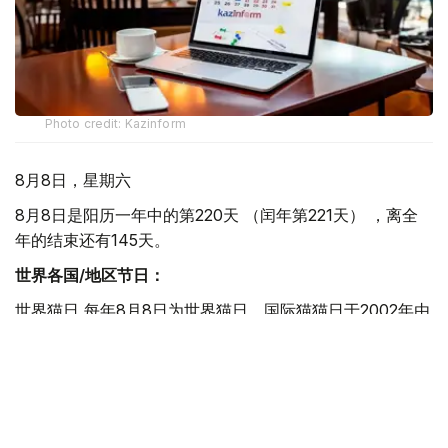
Photo credit: Kazinform
8月8日，星期六
8月8日是阳历一年中的第220天 （闰年第221天） ，离全
年的结束还有145天。
世界各国/地区节日：
世界猫日 每年8月8日为世界猫日。国际猫猫日于2002年由
国际动物福利基金会倡议设立，该日旨在让社会更多的关注
猫。
国际登山日 1786年，由Jacques Balmat和Michel-Gabriel
Paccard成功登顶西欧的最高峰阿尔卑斯山。阿尔卑斯山是
一座位于欧洲中心的山脉，它覆盖了意大利北部边界、法国