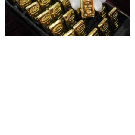
Фото: ӨзА
季度报告显示，哈萨克斯坦国家银行黄金储备增加了15吨。
波兰是2026年第二季度最大的黄金买家。该国在2026年第
二季度增加了51吨黄金储备。
中国购买了33吨黄金，乌兹别克斯坦购买了16吨，哈萨克
斯坦购买了15吨。约旦和捷克共和国的中央银行也分别增加
了6吨黄金储备。
全球各国央行在第二季度共购买了约289吨黄金，比2025年
同期增长了62%。去年同期，黄金购买量约为178吨。
世界黄金协会称，黄金需求的增长受到地缘政治不确定性、