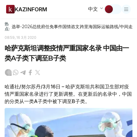
中文
KAZINFORM
热
选举-2026
总统府
任免
事件
国情咨文
跨里海国际运输路线/中间走
点:
08:59, 16 3月 2020
哈萨克斯坦调整疫情严重国家名录 中国由一
类A子类下调至B子类
哈通社/努尔苏丹/3月16日 – 哈萨克斯坦共和国卫生部对疫
情严重国家名录进行了更新调整。在更新后的名录中，中国
的分类从一类A子类中被下调至B子类。