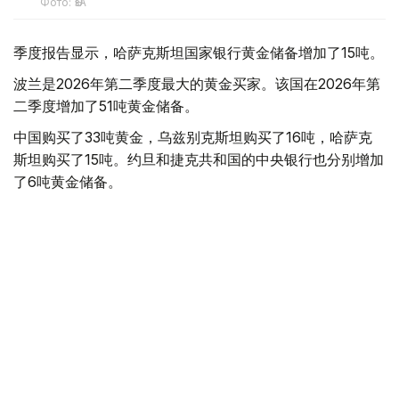
Фото: ӨзА
季度报告显示，哈萨克斯坦国家银行黄金储备增加了15吨。
波兰是2026年第二季度最大的黄金买家。该国在2026年第
二季度增加了51吨黄金储备。
中国购买了33吨黄金，乌兹别克斯坦购买了16吨，哈萨克
斯坦购买了15吨。约旦和捷克共和国的中央银行也分别增加
了6吨黄金储备。
全球各国央行在第二季度共购买了约289吨黄金，比2025年
同期增长了62%。去年同期，黄金购买量约为178吨。
世界黄金协会称，黄金需求的增长受到地缘政治不确定性、
本季度贵金属价格下跌，以及各国寻求国际储备多元化等因
素的影响。
根据该协会进行的一项调查，89%的央行行长预计未来一
年全球黄金储备量将会增加。45%的受访者表示，他们的
国家计划增加黄金储备。