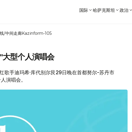
国际
哈萨克斯坦
政治
线/中间走廊
Kazinform-105
u"大型个人演唱会
坦当红歌手迪玛希·库代别尔艮29日晚在首都努尔-苏丹市
个人演唱会。