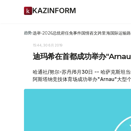
KAZINFORM
选举-2026
总统府
任免
事件
国情咨文
跨里海国际运输路
趋势:
15:44, 30 6月 2019
迪玛希在首都成功举办"Arna
哈通社/努尔-苏丹/6月30日 -- 哈萨克斯
阿斯塔纳竞技体育场成功举办"Arnau"大型