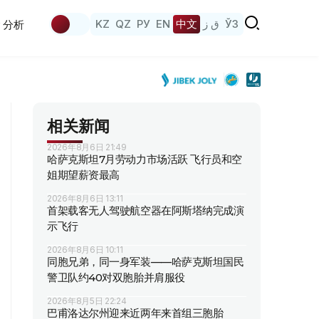
KZ
QZ
РУ
EN
中文
ق ز
ЎЗ
分析
相关新闻
2026年8月6日 21:49
哈萨克斯坦7月劳动力市场活跃 飞行员和空
姐期望薪资最高
2026年8月6日 13:11
首架载客无人驾驶航空器在阿斯塔纳完成演
示飞行
2026年8月6日 10:11
同胞兄弟，同一身军装——哈萨克斯坦国民
警卫队约40对双胞胎并肩服役
2026年8月5日 22:24
巴甫洛达尔州迎来近两年来首组三胞胎