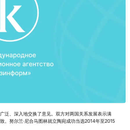
广泛、深入地交换了意见。双方对两国关系发展表示满
。努尔兰∙尼合马图林就立陶宛成功当选2014年至2015