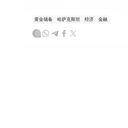
黄金储备
哈萨克斯坦
经济
金融
木合塔尔 哈力木拉
编译
08:31, 31 7月 2026
哈萨克斯坦是全球五大黄金购
（哈萨克国际通讯社讯）根据世界黄金协会（Worl
坦成为2026年第二季度全球央行黄金购买