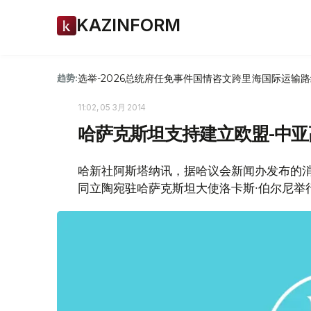
KAZINFORM
选举-2026
总统府
任免
事件
国情咨文
跨里海国际运输路
趋势:
11:02, 05 3月 2014
哈萨克斯坦支持建立欧盟-中
哈新社阿斯塔纳讯，据哈议会新闻办发布的消
同立陶宛驻哈萨克斯坦大使洛卡斯∙伯尔尼举