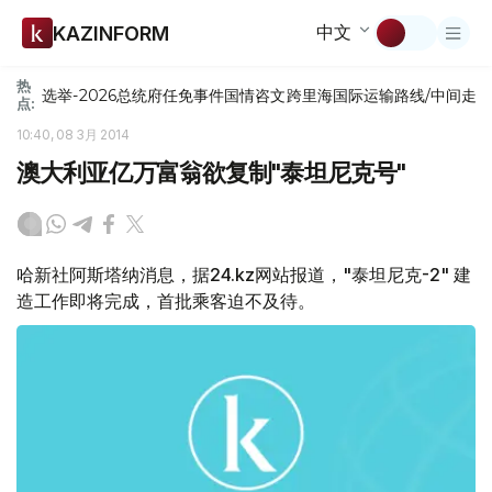
中文
KAZINFORM
热
选举-2026
总统府
任免
事件
国情咨文
跨里海国际运输路线/中间走
点:
10:40, 08 3月 2014
澳大利亚亿万富翁欲复制"泰坦尼克号"
哈新社阿斯塔纳消息，据24.kz网站报道，"泰坦尼克-2" 建
造工作即将完成，首批乘客迫不及待。