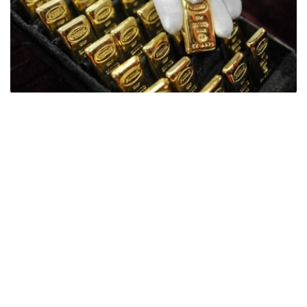
Фото: ӨзА
季度报告显示，哈萨克斯坦国家银行黄金储备增加了15吨。
波兰是2026年第二季度最大的黄金买家。该国在2026年第
二季度增加了51吨黄金储备。
中国购买了33吨黄金，乌兹别克斯坦购买了16吨，哈萨克
斯坦购买了15吨。约旦和捷克共和国的中央银行也分别增加
了6吨黄金储备。
全球各国央行在第二季度共购买了约289吨黄金，比2025年
同期增长了62%。去年同期，黄金购买量约为178吨。
世界黄金协会称，黄金需求的增长受到地缘政治不确定性、