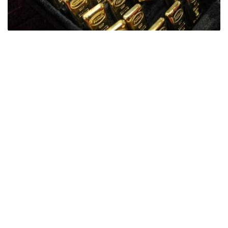
Фото: ӨзА
季度报告显示，哈萨克斯坦国家银行黄金储备增加了15吨。
波兰是2026年第二季度最大的黄金买家。该国在2026年第
二季度增加了51吨黄金储备。
中国购买了33吨黄金，乌兹别克斯坦购买了16吨，哈萨克
斯坦购买了15吨。约旦和捷克共和国的中央银行也分别增加
了6吨黄金储备。
全球各国央行在第二季度共购买了约289吨黄金，比2025年
同期增长了62%。去年同期，黄金购买量约为178吨。
世界黄金协会称，黄金需求的增长受到地缘政治不确定性、
本季度贵金属价格下跌，以及各国寻求国际储备多元化等因
素的影响。