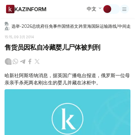
中文
KAZINFORM
热
选举-2026
总统府
任免
事件
国情咨文
跨里海国际运输路线/中间走
点:
15:15, 09 3月 2014
售货员因私自冷藏婴儿尸体被判刑
哈新社阿斯塔纳消息，据英国广播电台报道，俄罗斯一位母
亲亲手杀死两名刚出生的婴儿并藏在冰柜中。