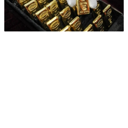
Фото: ӨзА
季度报告显示，哈萨克斯坦国家银行黄金储备增加了15吨。
波兰是2026年第二季度最大的黄金买家。该国在2026年第
二季度增加了51吨黄金储备。
中国购买了33吨黄金，乌兹别克斯坦购买了16吨，哈萨克
斯坦购买了15吨。约旦和捷克共和国的中央银行也分别增加
了6吨黄金储备。
全球各国央行在第二季度共购买了约289吨黄金，比2025年
同期增长了62%。去年同期，黄金购买量约为178吨。
世界黄金协会称，黄金需求的增长受到地缘政治不确定性、
本季度贵金属价格下跌，以及各国寻求国际储备多元化等因