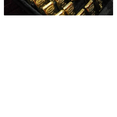
Фото: ӨзА
季度报告显示，哈萨克斯坦国家银行黄金储备增加了15吨。
波兰是2026年第二季度最大的黄金买家。该国在2026年第
二季度增加了51吨黄金储备。
中国购买了33吨黄金，乌兹别克斯坦购买了16吨，哈萨克
斯坦购买了15吨。约旦和捷克共和国的中央银行也分别增加
了6吨黄金储备。
全球各国央行在第二季度共购买了约289吨黄金，比2025年
同期增长了62%。去年同期，黄金购买量约为178吨。
世界黄金协会称，黄金需求的增长受到地缘政治不确定性、
本季度贵金属价格下跌，以及各国寻求国际储备多元化等因
素的影响。