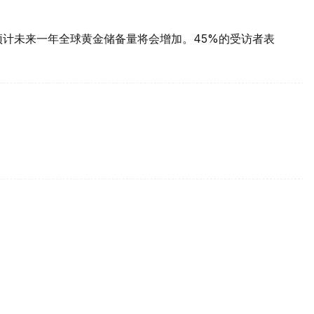
预计未来一年全球黄金储备量将会增加。45%的受访者表
每克报61889坚戈