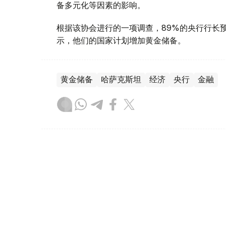
备多元化等因素的影响。
根据该协会进行的一项调查，89%的央行行长
示，他们的国家计划增加黄金储备。
黄金储备
哈萨克斯坦
经济
央行
金融
木合塔尔 哈力木拉
编译
12:31, 30 7月 2026
黄金价格一周小幅回落 国内金价