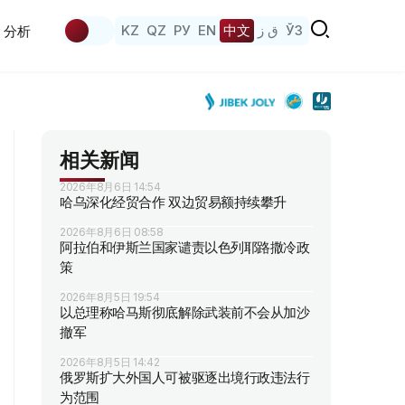
KZ
QZ
РУ
EN
中文
ق ز
ЎЗ
分析
相关新闻
2026年8月6日 14:54
哈乌深化经贸合作 双边贸易额持续攀升
2026年8月6日 08:58
阿拉伯和伊斯兰国家谴责以色列耶路撒冷政
策
2026年8月5日 19:54
以总理称哈马斯彻底解除武装前不会从加沙
撤军
2026年8月5日 14:42
俄罗斯扩大外国人可被驱逐出境行政违法行
为范围