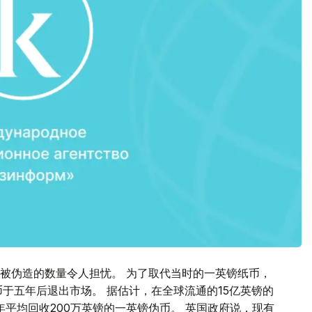
其被伪造的数量令人担忧。 为了取代当时的一英镑纸币，
币于五年后退出市场。 据估计，在全球流通的15亿英镑的
年平均回收200万英镑的一英镑伪币。 英国政府说，现有