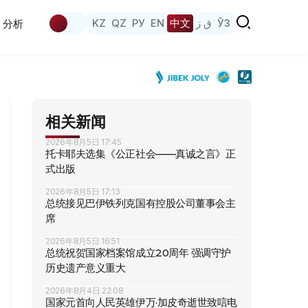
KZ
QZ
РУ
EN
中文
ق ز
ЎЗ
分析
相关新闻
2026年8月5日 17:45
托卡耶夫选集《公正社会——真诚之言》正
式出版
2026年8月5日 17:13
总统接见巴伊铁列克国有控股公司董事会主
席
2026年8月5日 16:51
总统祝贺国家档案馆成立20周年 强调守护
历史遗产意义重大
2026年8月4日 22:08
国家元首向人民英雄伊万·加皮奇逝世致唁电