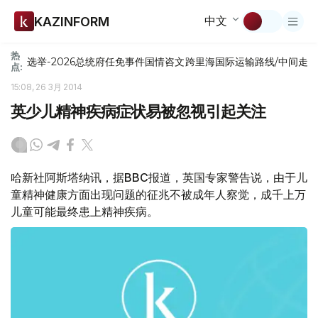
中文
KAZINFORM
热
选举-2026
总统府
任免
事件
国情咨文
跨里海国际运输路线/中间走
点:
15:08, 26 3月 2014
英少儿精神疾病症状易被忽视引起关注
哈新社阿斯塔纳讯，据BBC报道，英国专家警告说，由于儿
童精神健康方面出现问题的征兆不被成年人察觉，成千上万
儿童可能最终患上精神疾病。