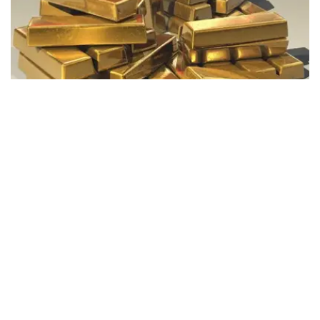
Фото: Pixabay
据哈萨克斯坦国家银行公布的数据，目前1克黄金价格为
61889.33坚戈。
相比一周前的61925.12坚戈，每克下跌35.79坚戈。
世界黄金协会数据显示，2026年上半年国际黄金市场波动
明显。今年1月，国际金价曾12次刷新历史纪录，最高升至
每金衡盎司5405美元；但到6月，金价一度回落至每金衡盎
司4002美元。
世界黄金协会表示，下半年黄金价格走势将主要受到地缘政