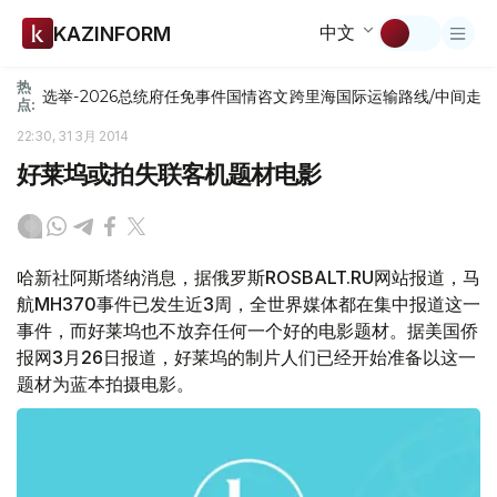
中文
KAZINFORM
热
选举-2026
总统府
任免
事件
国情咨文
跨里海国际运输路线/中间走
点:
22:30, 31 3月 2014
好莱坞或拍失联客机题材电影
哈新社阿斯塔纳消息，据俄罗斯ROSBALT.RU网站报道，马
航MH370事件已发生近3周，全世界媒体都在集中报道这一
事件，而好莱坞也不放弃任何一个好的电影题材。据美国侨
报网3月26日报道，好莱坞的制片人们已经开始准备以这一
题材为蓝本拍摄电影。