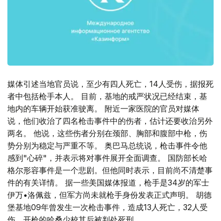
媒体引述当地官员说，至少有四人死亡，14人受伤，据报死
者中包括枪手本人。 目前，基地的戒严状况已经结束，基
地内的车辆开始获准驶离。 附近一家医院的官员对媒体
说，他们收治了四名枪击事件中的伤者，估计还要收治另外
两名。 他说，这些伤者分别在颈部、胸部和腹部中枪，伤
势分别为稳定与严重不等。 奥巴马总统说，枪击事件令他
感到"心碎"，并表示将对事件展开全面调查。 国防部长哈
格尔形容事件是一个悲剧。但他同时表示，目前尚不清楚事
件的有关详情。 据一些美国媒体报道，枪手是34岁的军士
伊万•洛佩兹，但军方尚未就枪手身份发表正式声明。 胡德
堡基地09年曾发生一次枪击事件，造成13人死亡，32人受
伤。开枪的哈桑少校其后被判处死刑。