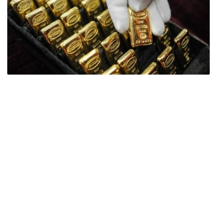
Фото: ӨзА
季度报告显示，哈萨克斯坦国家银行黄金储备增加了15吨。
波兰是2026年第二季度最大的黄金买家。该国在2026年第
二季度增加了51吨黄金储备。
中国购买了33吨黄金，乌兹别克斯坦购买了16吨，哈萨克
斯坦购买了15吨。约旦和捷克共和国的中央银行也分别增加
了6吨黄金储备。
全球各国央行在第二季度共购买了约289吨黄金，比2025年
同期增长了62%。去年同期，黄金购买量约为178吨。