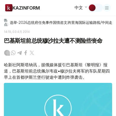
中文
KAZINFORM
热
选举-2026
总统府
任免
事件
国情咨文
跨里海国际运输路线/中间走
点:
14:19, 03 4月 2014
巴基斯坦前总统穆沙拉夫遭不测险些丧命
哈新社阿斯塔纳讯，据俄媒体援引巴基斯坦《黎明报》报
道，巴基斯坦前总统佩尔韦兹•穆沙拉夫将军的车队星期四
早上在首都伊斯兰堡行驶途中遭到炸弹袭击。