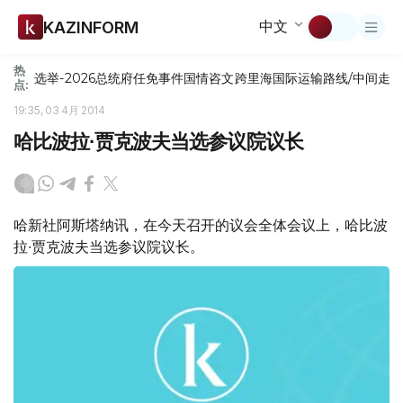
中文
KAZINFORM
热
选举-2026
总统府
任免
事件
国情咨文
跨里海国际运输路线/中间走
点:
19:35, 03 4月 2014
哈比波拉∙贾克波夫当选参议院议长
哈新社阿斯塔纳讯，在今天召开的议会全体会议上，哈比波
拉∙贾克波夫当选参议院议长。