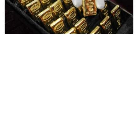
Фото: ӨзА
季度报告显示，哈萨克斯坦国家银行黄金储备增加了15吨。
波兰是2026年第二季度最大的黄金买家。该国在2026年第
二季度增加了51吨黄金储备。
中国购买了33吨黄金，乌兹别克斯坦购买了16吨，哈萨克
斯坦购买了15吨。约旦和捷克共和国的中央银行也分别增加
了6吨黄金储备。
全球各国央行在第二季度共购买了约289吨黄金，比2025年
同期增长了62%。去年同期，黄金购买量约为178吨。
世界黄金协会称，黄金需求的增长受到地缘政治不确定性、
本季度贵金属价格下跌，以及各国寻求国际储备多元化等因