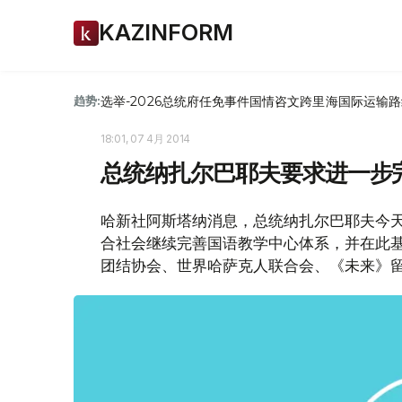
KAZINFORM
选举-2026
总统府
任免
事件
国情咨文
跨里海国际运输路
趋势:
18:01, 07 4月 2014
总统纳扎尔巴耶夫要求进一步
哈新社阿斯塔纳消息，总统纳扎尔巴耶夫今天
合社会继续完善国语教学中心体系，并在此
团结协会、世界哈萨克人联合会、《未来》