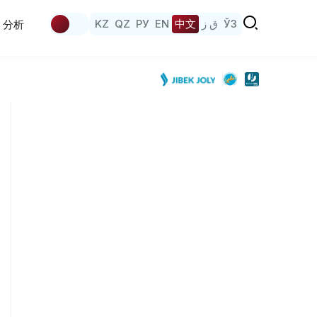
KZ
QZ
РУ
EN
中文
ق ز
ЎЗ
分析