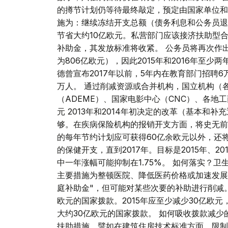
的撙节计划仍等待最终敲定，预定由国家单位和5
施为：继续冻结开支总额（债务利息和公务员退
节省大约10亿欧元。私营部门应该接济扶助型
补助金，其发放标准将收紧。 公务员将再次作
为806亿欧元），因此2015年和2016年至
德曾宣布2017年以前，5年内在教育部门招聘6
万人。 通过削减资源或合并机构，国立机构（
（ADEME）、国家电影中心（CNC）、各地工
元 2013年和2014年初决定的改革（基本
够。在疾病保险机构的报销开支方面，将史无前
的每年节约计划应可获得60亿余欧元以外，还将
的保健开支，直到2017年。目标是2015年、2
中一年涨幅可能抑制在1.75%。 如何落实？
主要措施为整顿医院、降低医药价格或加速发展
庭补助金"，但可能对某些次要的补助进行削减。 
欧元的国家拨款。2015年应至少减少30亿欧元，
大约30亿欧元的国家拨款。 如何吸收拨款减
扶助措施，譬如在建筑住房技术标准方面，限制