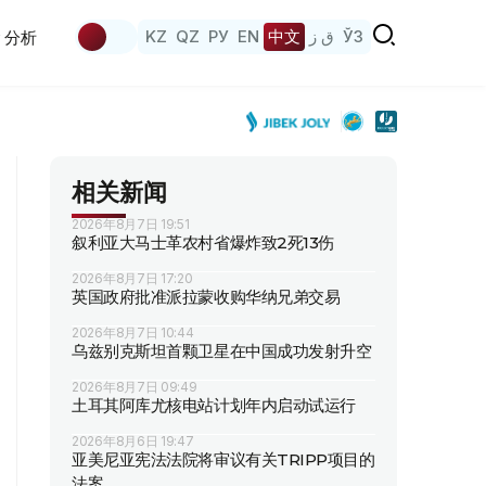
KZ
QZ
РУ
EN
中文
ق ز
ЎЗ
分析
相关新闻
2026年8月7日 19:51
叙利亚大马士革农村省爆炸致2死13伤
2026年8月7日 17:20
英国政府批准派拉蒙收购华纳兄弟交易
2026年8月7日 10:44
乌兹别克斯坦首颗卫星在中国成功发射升空
2026年8月7日 09:49
土耳其阿库尤核电站计划年内启动试运行
2026年8月6日 19:47
亚美尼亚宪法法院将审议有关TRIPP项目的
法案