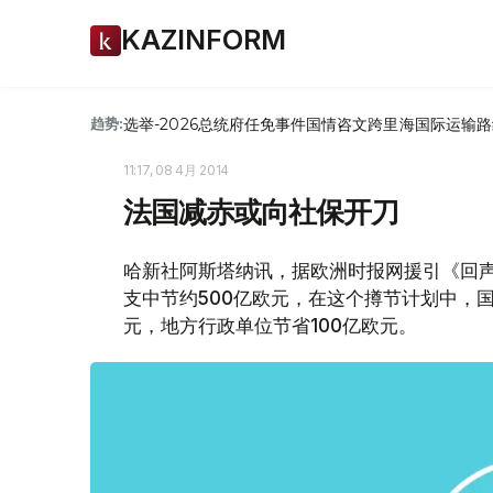
KAZINFORM
选举-2026
总统府
任免
事件
国情咨文
跨里海国际运输路
趋势:
11:17, 08 4月 2014
法国减赤或向社保开刀
哈新社阿斯塔纳讯，据欧洲时报网援引《回声
支中节约500亿欧元，在这个撙节计划中，国
元，地方行政单位节省100亿欧元。