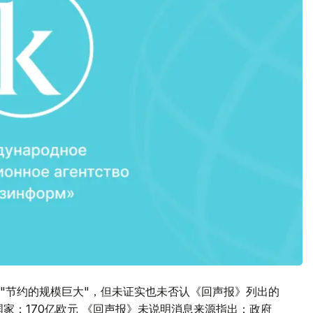
"节约的规模巨大"，但未证实也未否认《回声报》列出的
家：170亿欧元 《回声报》未说明消息来源指出：政府