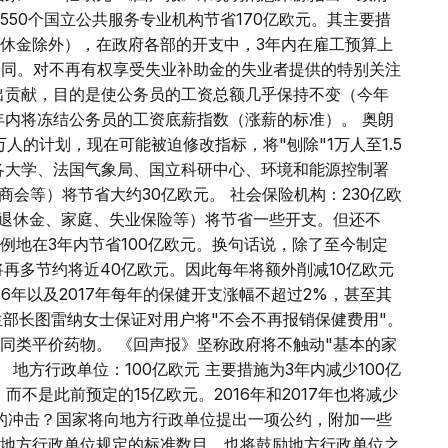
50个国立公共服务专业机构节省170亿欧元。其主要措
休金除外），在政府各部的开支中，3年内在雇工预算上
合同。对不再有权享受失业补助金的失业者提供的特别关注
出贡献，目的是使公务员的工资总额几乎保持不变（今年
少两年内将冻结公务员的工资底薪指数（涨薪的标准）。 奥朗
万人的计划，现在可能被迫修改指标，将"刨除"1万人至1.5
各大学、法国气象局、国立科研中心、环境和能源控制署
商会等）将节省大约30亿欧元。 社会保险机构：230亿欧
和补充退休金、家庭、失业保险等）将节省一些开支。但还不
例地在3年内节省100亿欧元。换句话说，除了至今制定
再多节约将近40亿欧元。因此每年将额外削减10亿欧元
016年以及2017年每年的保健开支涨幅不超过2%，甚至其
卫生部长图雷纳女士保证对用户将"不会不再报销保健费用"。
同类平价药物。 《回声报》坚称政府将不触动"基本的家
地方行政单位：100亿欧元 主要措施为3年内减少100亿
而不是此前预定的15亿欧元。2016年和2017年也将减少
少的冲击？国家将向地方行政单位提出一项公约，附加一些
地方行政单位规定的标准数目。也将鼓励地方行政单位之