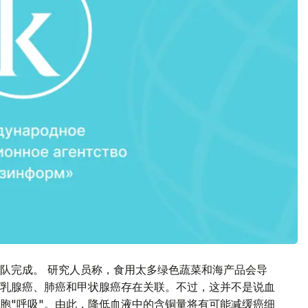
队完成。 研究人员称，食用太多绿色蔬菜和海产品会导
乳腺癌、肺癌和甲状腺癌存在关联。不过，这并不是说血
胞"呼吸"。由此，降低血液中的含铜量将有可能减缓癌细