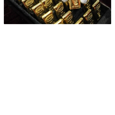
Фото: ӨзА
季度报告显示，哈萨克斯坦国家银行黄金储备增加了15吨。
波兰是2026年第二季度最大的黄金买家。该国在2026年第
二季度增加了51吨黄金储备。
中国购买了33吨黄金，乌兹别克斯坦购买了16吨，哈萨克
斯坦购买了15吨。约旦和捷克共和国的中央银行也分别增加
了6吨黄金储备。
全球各国央行在第二季度共购买了约289吨黄金，比2025年
同期增长了62%。去年同期，黄金购买量约为178吨。
世界黄金协会称，黄金需求的增长受到地缘政治不确定性、
本季度贵金属价格下跌，以及各国寻求国际储备多元化等因