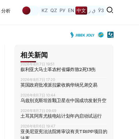
KZ
QZ
РУ
EN
中文
ق ز
ЎЗ
分析
相关新闻
2026年8月7日 19:51
叙利亚大马士革农村省爆炸致2死13伤
2026年8月7日 17:20
英国政府批准派拉蒙收购华纳兄弟交易
2026年8月7日 10:44
乌兹别克斯坦首颗卫星在中国成功发射升空
2026年8月7日 09:49
土耳其阿库尤核电站计划年内启动试运行
2026年8月6日 19:47
亚美尼亚宪法法院将审议有关TRIPP项目的
法案