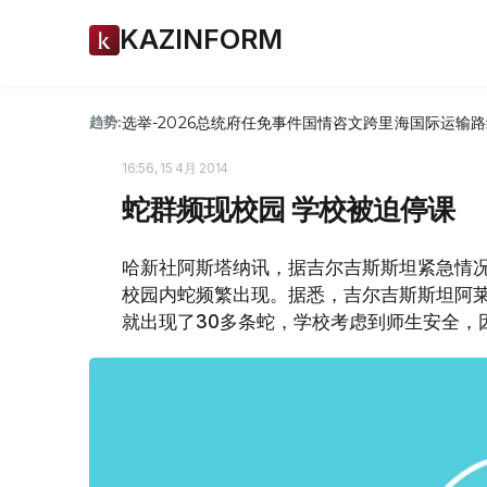
KAZINFORM
选举-2026
总统府
任免
事件
国情咨文
跨里海国际运输路
趋势:
16:56, 15 4月 2014
蛇群频现校园 学校被迫停课
哈新社阿斯塔纳讯，据吉尔吉斯斯坦紧急情
校园内蛇频繁出现。据悉，吉尔吉斯斯坦阿
就出现了30多条蛇，学校考虑到师生安全，