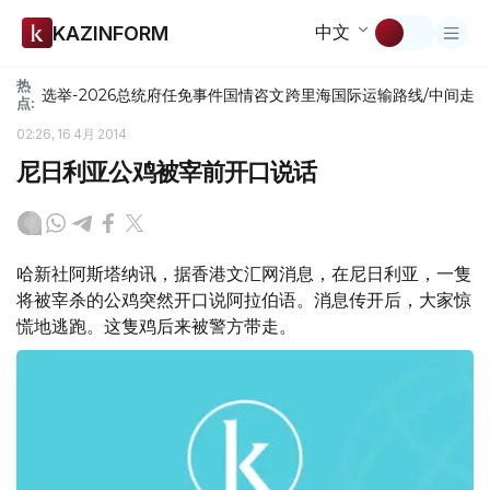
中文
KAZINFORM
热
选举-2026
总统府
任免
事件
国情咨文
跨里海国际运输路线/中间走
点:
02:26, 16 4月 2014
尼日利亚公鸡被宰前开口说话
哈新社阿斯塔纳讯，据香港文汇网消息，在尼日利亚，一隻
将被宰杀的公鸡突然开口说阿拉伯语。消息传开后，大家惊
慌地逃跑。这隻鸡后来被警方带走。