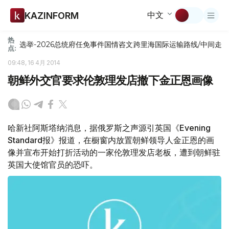
中文
KAZINFORM
热
选举-2026
总统府
任免
事件
国情咨文
跨里海国际运输路线/中间走
点:
09:48, 16 4月 2014
朝鲜外交官要求伦敦理发店撤下金正恩画像
哈新社阿斯塔纳消息，据俄罗斯之声源引英国《Evening
Standard报》报道，在橱窗内放置朝鲜领导人金正恩的画
像并宣布开始打折活动的一家伦敦理发店老板，遭到朝鲜驻
英国大使馆官员的恐吓。