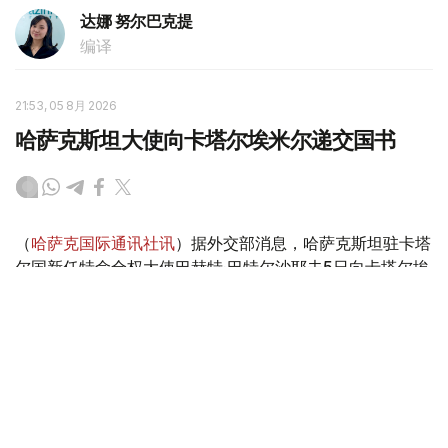
达娜 努尔巴克提
编译
21:53, 05 8月 2026
哈萨克斯坦大使向卡塔尔埃米尔递交国书
（
哈萨克国际通讯社讯
）据外交部消息，哈萨克斯坦驻卡塔
尔国新任特命全权大使巴赫特·巴特尔沙耶夫5日向卡塔尔埃
米尔塔米姆·本·哈马德·阿勒萨尼递交国书。