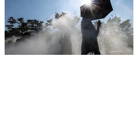
Фото: Yonhap
据韩国疾病管理厅（疾管厅）6日通报，前一日共有208人
因中暑、热衰竭等高温疾病前往急诊就诊，其中1人死亡。
高温疾病患者已连续三天超过200人，高温相关死亡病例也
已连续五天出现。
由此，自疾管厅于5月15日启动高温疾病监测预警体系以
来，截至前一日，全国累计报告高温疾病患者达2665人，
死亡病例增至23例。