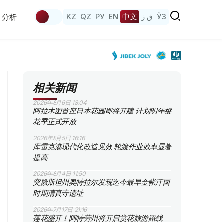
KZ
QZ
РУ
EN
中文
ق ز
ЎЗ
分析
相关新闻
2026年8月6日 18:04
阿拉木图首座日本花园即将开建 计划明年樱
花季正式开放
2026年8月5日 16:16
库雷克港现代化改造见效 轮渡作业效率显著
提高
2026年8月4日 11:50
突厥斯坦州奥特拉尔发现迄今最早金帐汗国
时期清真寺遗址
2026年7月17日 21:16
莲花盛开！阿特劳州将开启赏花旅游路线