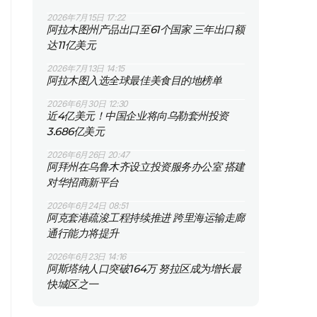
2026年7月15日 17:22
阿拉木图州产品出口至61个国家 三年出口额
达11亿美元
2026年7月13日 14:15
阿拉木图入选全球最佳美食目的地榜单
2026年6月30日 12:30
近4亿美元！中国企业将向乌勒套州投资
3.686亿美元
2026年6月26日 20:47
阿拜州在乌鲁木齐设立投资服务办公室 搭建
对华招商新平台
2026年6月24日 08:51
阿克套港疏浚工程持续推进 跨里海运输走廊
通行能力将提升
2026年6月23日 14:16
阿斯塔纳人口突破164万 努拉区成为增长最
快城区之一