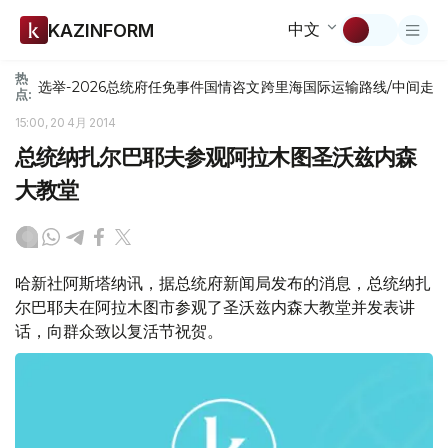
中文
KAZINFORM
热
选举-2026
总统府
任免
事件
国情咨文
跨里海国际运输路线/中间走
点:
15:00, 20 4月 2014
总统纳扎尔巴耶夫参观阿拉木图圣沃兹内森
大教堂
哈新社阿斯塔纳讯，据总统府新闻局发布的消息，总统纳扎
尔巴耶夫在阿拉木图市参观了圣沃兹内森大教堂并发表讲
话，向群众致以复活节祝贺。