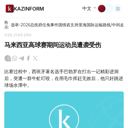
中文
KAZINFORM
热
选举-2026
总统府
任免
事件
国情咨文
跨里海国际运输路线/中间走
点:
11:20, 21 4月 2014
马来西亚高球赛期间运动员遭袭受伤
比赛过程中，西班牙著名选手巴勃罗在打出一记精彩进洞
后，突遭一群牛虻叮咬，在用毛巾挥赶无效后，他只好跳进
球场水潭中。