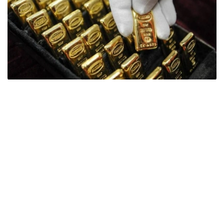
Фото: ӨзА
季度报告显示，哈萨克斯坦国家银行黄金储备增加了15吨。
波兰是2026年第二季度最大的黄金买家。该国在2026年第
二季度增加了51吨黄金储备。
中国购买了33吨黄金，乌兹别克斯坦购买了16吨，哈萨克
斯坦购买了15吨。约旦和捷克共和国的中央银行也分别增加
了6吨黄金储备。
全球各国央行在第二季度共购买了约289吨黄金，比2025年
同期增长了62%。去年同期，黄金购买量约为178吨。