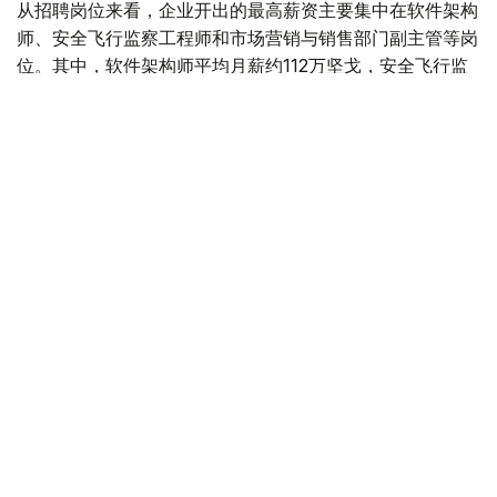
从招聘岗位来看，企业开出的最高薪资主要集中在软件架构
师、安全飞行监察工程师和市场营销与销售部门副主管等岗
位。其中，软件架构师平均月薪约112万坚戈，安全飞行监
察工程师约91万坚戈，市场营销与销售部门副主管约90万
坚戈。
与6月相比，7月平台招聘岗位数量下降3.8%，求职简历数
量则增长11.5%。劳动和社会保障部表示，这一变化符合夏
季就业市场特点，主要受高校毕业生集中进入就业市场及季
节性求职增加等因素影响。
从行业需求来看，教育领域招聘需求依然最旺，共发布2.34
万个岗位；其次为其他服务业（1.6万个）、卫生和社会服
务业（1.03万个）、农业（8200个）、制造业（6800个）
和建筑业（5700个）。
按地区统计，7月发布招聘岗位最多的地区依次为阿斯塔纳
（8800个）、突厥斯坦州（7600个）、巴甫洛达尔州
（7100个）、阿拉木图市（7000个）和阿克莫拉州
（6900个）。