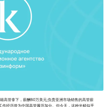
籍高管拿下，薪酬80万美元;负责亚洲市场销售的高管薪
国工作经历曾为中国高管履历加分。但今天，这种光鲜似乎