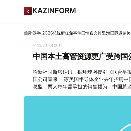
KAZINFORM
选举-2026
总统府
任免
事件
国情咨文
跨里海国际运输路
趋势:
14:52, 23 4月 2014
中国本土高管资源更广受跨国
哈新社阿斯塔纳讯，据环球网援引《联合早
国公司青睐 一家美国半导体企业去年招聘中
总监，两人每年需承担的销售额为：中国总监