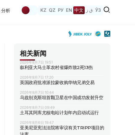
KZ
QZ
РУ
EN
中文
ق ز
ЎЗ
分析
相关新闻
2026年8月7日 19:51
叙利亚大马士革农村省爆炸致2死13伤
2026年8月7日 17:20
英国政府批准派拉蒙收购华纳兄弟交易
2026年8月7日 10:44
乌兹别克斯坦首颗卫星在中国成功发射升空
2026年8月7日 09:49
土耳其阿库尤核电站计划年内启动试运行
2026年8月6日 19:47
亚美尼亚宪法法院将审议有关TRIPP项目的
法案