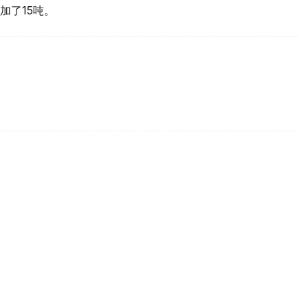
加了15吨。
买国之一
d Gold Council, WGC）最新报告，哈萨克斯