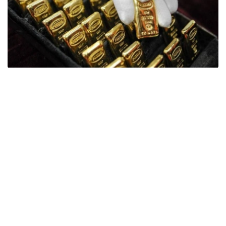
Фото: ӨзА
季度报告显示，哈萨克斯坦国家银行黄金储备增加了15吨。
波兰是2026年第二季度最大的黄金买家。该国在2026年第
二季度增加了51吨黄金储备。
中国购买了33吨黄金，乌兹别克斯坦购买了16吨，哈萨克
斯坦购买了15吨。约旦和捷克共和国的中央银行也分别增加
了6吨黄金储备。
全球各国央行在第二季度共购买了约289吨黄金，比2025年
同期增长了62%。去年同期，黄金购买量约为178吨。
世界黄金协会称，黄金需求的增长受到地缘政治不确定性、