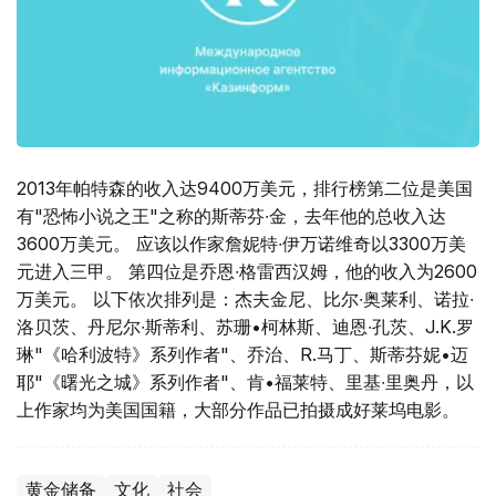
2013年帕特森的收入达9400万美元，排行榜第二位是美国
有"恐怖小说之王"之称的斯蒂芬∙金，去年他的总收入达
3600万美元。 应该以作家詹妮特∙伊万诺维奇以3300万美
元进入三甲。 第四位是乔恩∙格雷西汉姆，他的收入为2600
万美元。 以下依次排列是：杰夫金尼、比尔∙奥莱利、诺拉∙
洛贝茨、丹尼尔∙斯蒂利、苏珊•柯林斯、迪恩∙孔茨、J.K.罗
琳"《哈利波特》系列作者"、乔治、R.马丁、斯蒂芬妮•迈
耶"《曙光之城》系列作者"、肯•福莱特、里基∙里奥丹，以
上作家均为美国国籍，大部分作品已拍摄成好莱坞电影。
黄金储备
文化
社会