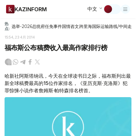
中文
KAZINFORM
热
选举-2026
总统府
任免
事件
国情咨文
跨里海国际运输路线/中间走
点:
15:54, 23 4月 2014
福布斯公布稿费收入最高作家排行榜
哈新社阿斯塔纳讯，今天在全球读书日之际，福布斯列出最
新全球稿费最高的15位作家排名，《亚历克斯∙克洛斯》犯
罪惊悚小说作者詹姆斯∙帕特森排名榜首。