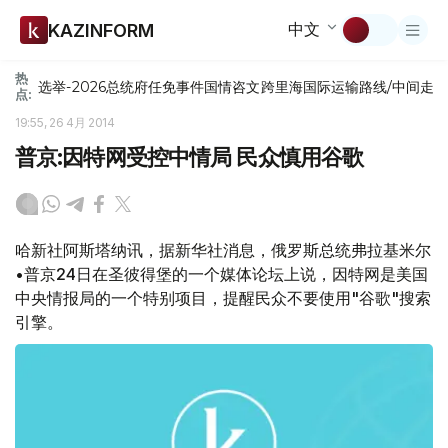
中文
KAZINFORM
热
选举-2026
总统府
任免
事件
国情咨文
跨里海国际运输路线/中间走
点:
19:55, 26 4月 2014
普京:因特网受控中情局 民众慎用谷歌
哈新社阿斯塔纳讯，据新华社消息，俄罗斯总统弗拉基米尔
•普京24日在圣彼得堡的一个媒体论坛上说，因特网是美国
中央情报局的一个特别项目，提醒民众不要使用"谷歌"搜索
引擎。