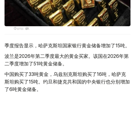
Фото: ӨзА
季度报告显示，哈萨克斯坦国家银行黄金储备增加了15吨。
波兰是2026年第二季度最大的黄金买家。该国在2026年第
二季度增加了51吨黄金储备。
中国购买了33吨黄金，乌兹别克斯坦购买了16吨，哈萨克
斯坦购买了15吨。约旦和捷克共和国的中央银行也分别增加
了6吨黄金储备。
全球各国央行在第二季度共购买了约289吨黄金，比2025年
同期增长了62%。去年同期，黄金购买量约为178吨。
世界黄金协会称，黄金需求的增长受到地缘政治不确定性、
本季度贵金属价格下跌，以及各国寻求国际储备多元化等因
素的影响。