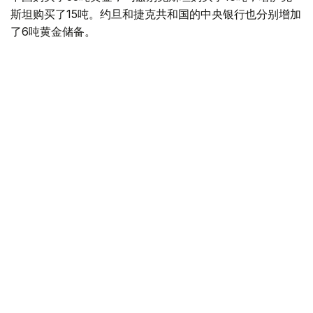
斯坦购买了15吨。约旦和捷克共和国的中央银行也分别增加
了6吨黄金储备。
全球各国央行在第二季度共购买了约289吨黄金，比2025年
同期增长了62%。去年同期，黄金购买量约为178吨。
世界黄金协会称，黄金需求的增长受到地缘政治不确定性、
本季度贵金属价格下跌，以及各国寻求国际储备多元化等因
素的影响。
根据该协会进行的一项调查，89%的央行行长预计未来一
年全球黄金储备量将会增加。45%的受访者表示，他们的
国家计划增加黄金储备。
黄金储备
哈萨克斯坦
经济
央行
金融
木合塔尔 哈力木拉
编译