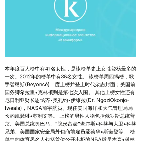
本年度百人榜中有41名女性，是该榜单史上女性登榜最多的
一次。2012年的榜单中有38名女性。 该榜单周四揭榜，歌
手碧昂斯(Beyoncé)二度上榜并登上时代杂志封面；美国前
国务卿希拉里•克林顿则是第七次入围。 其他上榜女性还有
尼日利亚财长恩戈齐•奥孔约•伊维拉(Dr. NgoziOkonjo-
Iweala)，NASA前宇航员、现任美国海洋和大气管理局局
长的凯瑟琳•苏利文等。 上榜的男性人物包括俄罗斯总统普
京、美国总统奥巴马、"隐形富豪"查尔斯•科赫与大卫•科赫
兄弟、美国国家安全局外包商前雇员爱德华•斯诺登等。 榜
单中的体育界名人包括首位公开出柜的NBA球员杰森•科林