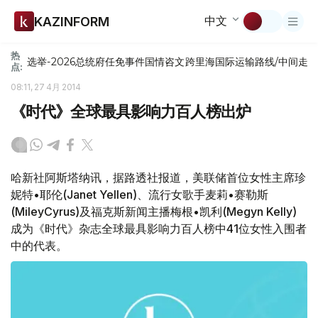
中文
KAZINFORM
热
选举-2026
总统府
任免
事件
国情咨文
跨里海国际运输路线/中间走
点:
08:11, 27 4月 2014
《时代》全球最具影响力百人榜出炉
哈新社阿斯塔纳讯，据路透社报道，美联储首位女性主席珍
妮特•耶伦(Janet Yellen)、流行女歌手麦莉•赛勒斯
(MileyCyrus)及福克斯新闻主播梅根•凯利(Megyn Kelly)
成为《时代》杂志全球最具影响力百人榜中41位女性入围者
中的代表。