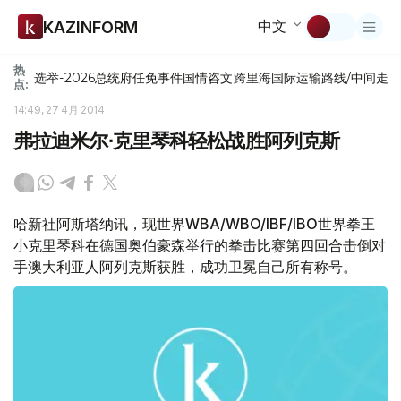
中文
KAZINFORM
热
选举-2026
总统府
任免
事件
国情咨文
跨里海国际运输路线/中间走
点:
14:49, 27 4月 2014
弗拉迪米尔∙克里琴科轻松战胜阿列克斯
哈新社阿斯塔纳讯，现世界WBA/WBO/IBF/IBO世界拳王
小克里琴科在德国奥伯豪森举行的拳击比赛第四回合击倒对
手澳大利亚人阿列克斯获胜，成功卫冕自己所有称号。